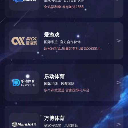
交中心、南京农业大学等科研院所得到了广泛应用。
公司下设技术部、工程部、业务部，有较强的设计、
研发和生产能力，可为用户提供“一站式”服务。同时，开
云手机官方版在线入口于作为飞利浦植物光源的密切合作
伙伴，可以专业提供植物生长所需的光配方。利用 LED
优化种植系统，定制光配方，提高能源效率，通过有意义
的创新，将节能环保技术应用与种植业，提供给用户更大
的收益，为我国农业科研的发展迈出全新一步。
联系电话：13913917080